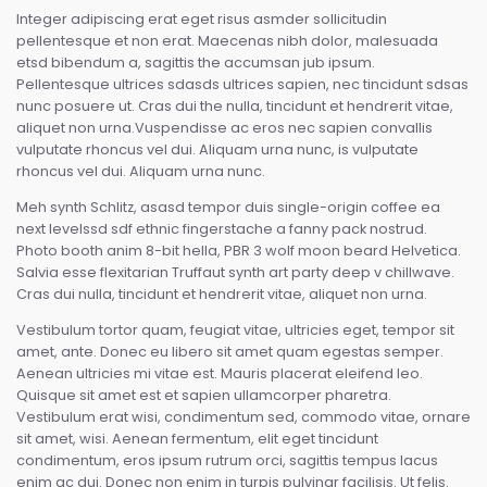
Integer adipiscing erat eget risus asmder sollicitudin
pellentesque et non erat. Maecenas nibh dolor, malesuada
etsd bibendum a, sagittis the accumsan jub ipsum.
Pellentesque ultrices sdasds ultrices sapien, nec tincidunt sdsas
nunc posuere ut. Cras dui the nulla, tincidunt et hendrerit vitae,
aliquet non urna.Vuspendisse ac eros nec sapien convallis
vulputate rhoncus vel dui. Aliquam urna nunc, is vulputate
rhoncus vel dui. Aliquam urna nunc.
Meh synth Schlitz, asasd tempor duis single-origin coffee ea
next levelssd sdf ethnic fingerstache a fanny pack nostrud.
Photo booth anim 8-bit hella, PBR 3 wolf moon beard Helvetica.
Salvia esse flexitarian Truffaut synth art party deep v chillwave.
Cras dui nulla, tincidunt et hendrerit vitae, aliquet non urna.
Vestibulum tortor quam, feugiat vitae, ultricies eget, tempor sit
amet, ante. Donec eu libero sit amet quam egestas semper.
Aenean ultricies mi vitae est. Mauris placerat eleifend leo.
Quisque sit amet est et sapien ullamcorper pharetra.
Vestibulum erat wisi, condimentum sed, commodo vitae, ornare
sit amet, wisi. Aenean fermentum, elit eget tincidunt
condimentum, eros ipsum rutrum orci, sagittis tempus lacus
enim ac dui. Donec non enim in turpis pulvinar facilisis. Ut felis.