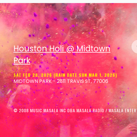
Houston Holi @ Midtown
Park
SAT FEB 28, 2026 (RAIN DATE SUN MAR 1, 2026)
MIDTOWN PARK - 2811 TRAVIS ST, 77006
© 2008 MUSIC MASALA INC DBA MASALA RADIO / MASALA ENTER