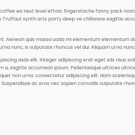
 coffee ea next level ethnic fingerstache fanny pack nost
n Truffaut synth arts party deep ve chillwave sagittis acc
idunt. Aenean quis massa uada mi elementum elementum do
urna nunc, is vulputate rhoncus vel dui. Aliquam urna nunc 
iscing asds elit. Integer adipiscing erat eget sds risus so
a, sagittis accumsan ipsum. Pellentesque ultrices ultrice
aliquet non urna. consectetur adipiscing elit. Nam scelerisq
spendisse ac eros nec sapien convallis vulputate rhoncus